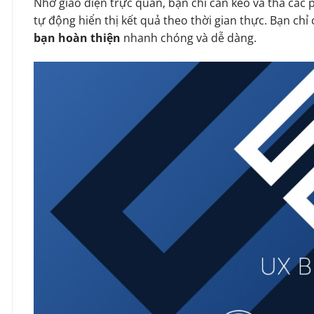
Nhờ giao diện trực quan, bạn chỉ cần kéo và thả các 
tự động hiển thị kết quả theo thời gian thực. Bạn chỉ c
bạn hoàn thiện
nhanh chóng và dễ dàng.