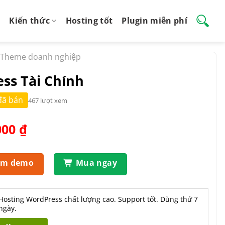
Kiến thức
Hosting tốt
Plugin miễn phí
Theme doanh nghiệp
ss Tài Chính
đã bán
467 lượt xem
Giá
000
₫
hiện
tại
.000 ₫.
là:
em demo
Mua ngay
450.000 ₫.
Hosting WordPress chất lượng cao. Support tốt. Dùng thử 7
ngày.