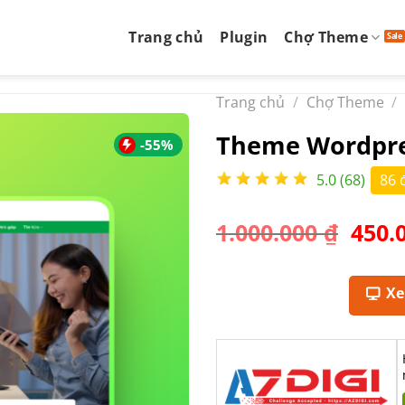
Trang chủ
Plugin
Chợ Theme
Trang chủ
/
Chợ Theme
/
Theme Wordpre
-55%
5.0 (68)
86 
Giá
1.000.000
₫
450.
gốc
là:
1.000
X