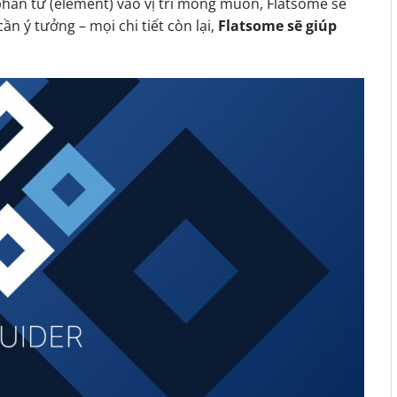
phần tử (element) vào vị trí mong muốn, Flatsome sẽ
ần ý tưởng – mọi chi tiết còn lại,
Flatsome sẽ giúp