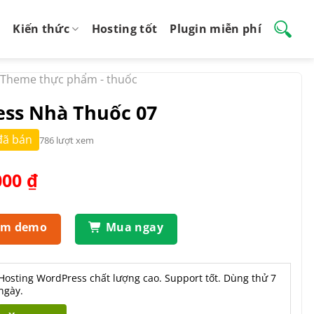
Kiến thức
Hosting tốt
Plugin miễn phí
Theme thực phẩm - thuốc
ss Nhà Thuốc 07
đã bán
786 lượt xem
Giá
000
₫
hiện
tại
.000 ₫.
là:
em demo
Mua ngay
650.000 ₫.
Hosting WordPress chất lượng cao. Support tốt. Dùng thử 7
ngày.