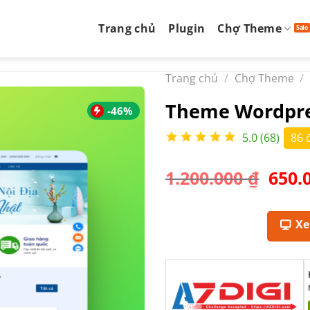
Trang chủ
Plugin
Chợ Theme
Trang chủ
/
Chợ Theme
/
Theme Wordpre
-46%
5.0 (68)
86 
Giá
1.200.000
₫
650.
gốc
là:
1.200
X