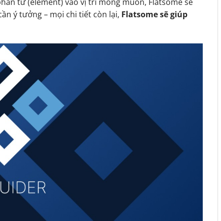
phần tử (element) vào vị trí mong muốn, Flatsome sẽ
ần ý tưởng – mọi chi tiết còn lại,
Flatsome sẽ giúp