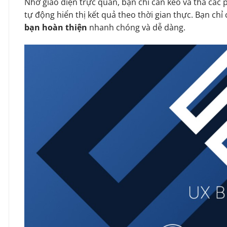
Nhờ giao diện trực quan, bạn chỉ cần kéo và thả các 
tự động hiển thị kết quả theo thời gian thực. Bạn chỉ c
bạn hoàn thiện
nhanh chóng và dễ dàng.