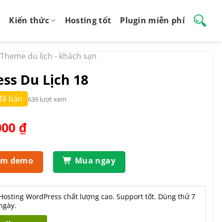
Kiến thức
Hosting tốt
Plugin miễn phí
Theme du lịch - khách sạn
s Du Lịch 18
đã bán
639 lượt xem
Giá
000
₫
hiện
tại
.000 ₫.
là:
em demo
Mua ngay
550.000 ₫.
Hosting WordPress chất lượng cao. Support tốt. Dùng thử 7
ngày.