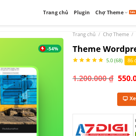
Trang chủ
Plugin
Chợ Theme
Trang chủ
/
Chợ Theme
/
Theme Wordpres
-54%
5.0 (68)
86 
Giá
1.200.000
₫
550.
gốc
là:
1.200
X