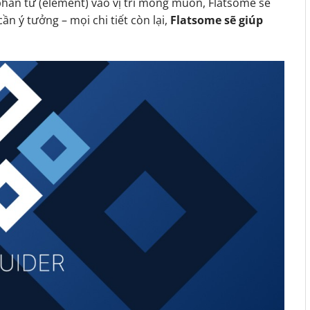
phần tử (element) vào vị trí mong muốn, Flatsome sẽ
ần ý tưởng – mọi chi tiết còn lại,
Flatsome sẽ giúp