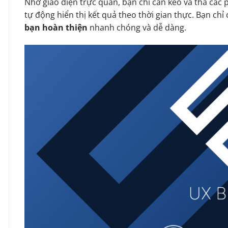
Nhờ giao diện trực quan, bạn chỉ cần kéo và thả các 
tự động hiển thị kết quả theo thời gian thực. Bạn chỉ c
bạn hoàn thiện
nhanh chóng và dễ dàng.