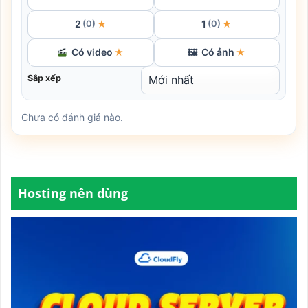
2
1
★
★
(0)
(0)
Có video
Có ảnh
★
🖼
★
Sắp xếp
Chưa có đánh giá nào.
Hosting nên dùng