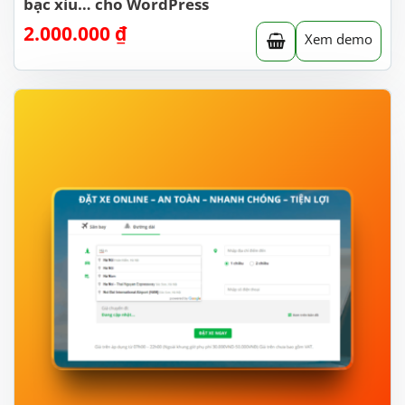
bạc xỉu… cho WordPress
2.000.000
₫
Xem demo