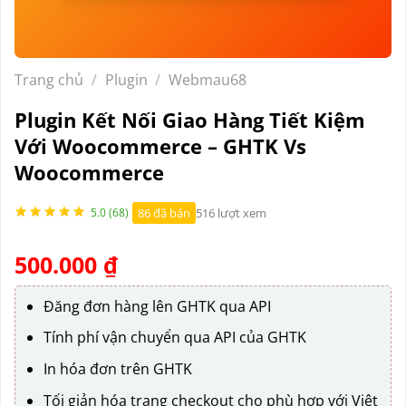
Trang chủ
/
Plugin
/
Webmau68
Plugin Kết Nối Giao Hàng Tiết Kiệm
Với Woocommerce – GHTK Vs
Woocommerce
86 đã bán
516 lượt xem
5.0 (68)
500.000
₫
Đăng đơn hàng lên GHTK qua API
Tính phí vận chuyển qua API của GHTK
In hóa đơn trên GHTK
Tối giản hóa trang checkout cho phù hợp với Việt