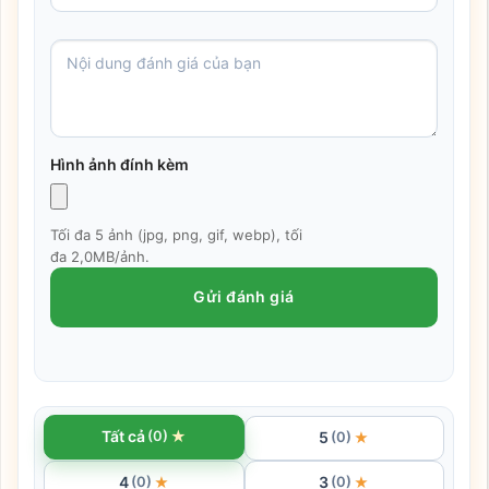
Hình ảnh đính kèm
Tối đa 5 ảnh (jpg, png, gif, webp), tối
đa 2,0MB/ảnh.
Gửi đánh giá
★
Tất cả
(0)
5
★
(0)
4
3
★
★
(0)
(0)