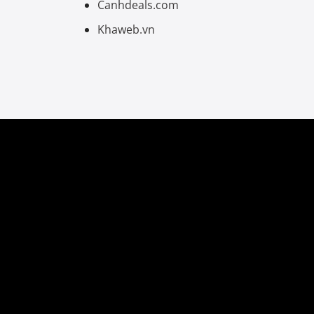
Canhdeals.com
Khaweb.vn