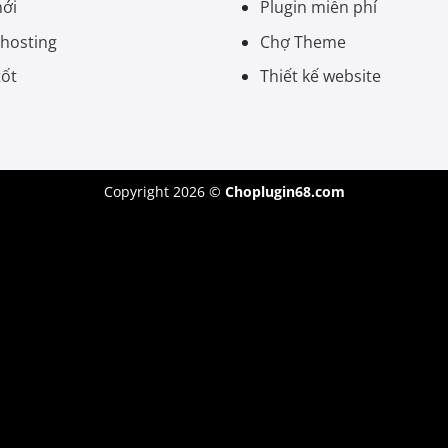
mới
Plugin miễn phí
 hosting
Chợ Theme
tốt
Thiết kế website
Copyright 2026 ©
Choplugin68.com