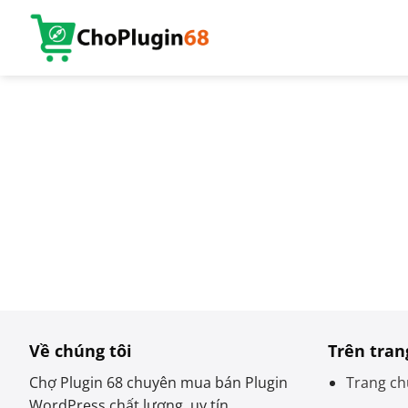
Bỏ
qua
nội
dung
Về chúng tôi
Trên tran
Chợ Plugin 68 chuyên mua bán Plugin
Trang ch
WordPress chất lượng, uy tín.